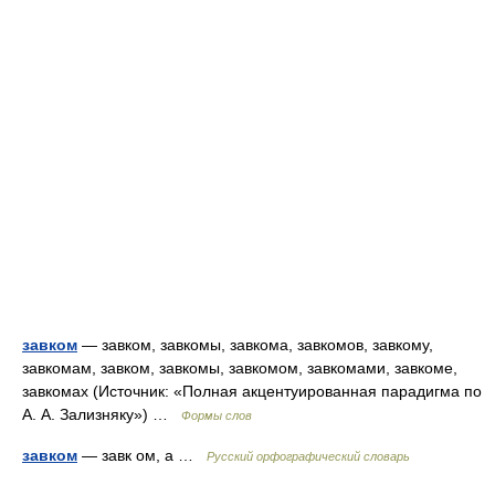
завком
— завком, завкомы, завкома, завкомов, завкому,
завкомам, завком, завкомы, завкомом, завкомами, завкоме,
завкомах (Источник: «Полная акцентуированная парадигма по
А. А. Зализняку») …
Формы слов
завком
— завк ом, а …
Русский орфографический словарь