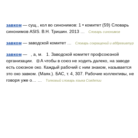
завком
— сущ., кол во синонимов: 1 • комитет (59) Словарь
синонимов ASIS. В.Н. Тришин. 2013 …
Словарь синонимов
завком
— заводской комитет …
Словарь сокращений и аббревиатур
завком
— , а, м. 1. Заводской комитет профсоюзной
организации. ◘ А чтобы в союз не ходить далеко, на заводе
есть союзное око. Каждый рабочий с ним знаком, называется
это око завком. (Маяк.). БАС, т. 4, 307. Рабочие коллективы, не
говоря уже о… …
Толковый словарь языка Совдепии